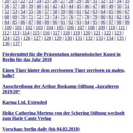
|
20
|
21
|
22
|
23
|
24
|
25
|
26
|
27
|
28
|
29
|
30
|
31
|
32
|
33
|
34
|
35
|
36
|
37
|
38
|
39
|
40
|
41
|
42
|
43
|
44
|
45
|
46
|
47
|
48
|
49
|
50
|
51
|
52
|
53
|
54
|
55
|
56
|
57
|
58
|
59
|
60
|
61
|
62
|
63
|
64
|
65
|
66
|
67
|
68
|
69
|
70
|
71
|
72
|
73
|
74
|
75
|
76
|
77
|
78
|
79
|
80
|
81
|
82
|
83
|
84
|
85
|
86
|
87
|
88
|
89
|
90
|
91
|
92
|
93
|
94
|
95
|
96
|
97
|
98
|
99
|
100
|
101
|
102
|
103
|
104
|
105
|
106
|
107
|
108
|
109
|
110
|
111
|
112
|
113
|
114
|
115
|
116
|
117
|
118
|
119
|
120
|
121
|
122
|
123
|
124
|
125
|
126
|
127
|
128
|
129
|
130
|
131
|
132
|
133
|
134
|
135
|
136
|
137
|
Fördermittel für die Präsentation zeitgenössischer Kunst in
Berlin für das Jahr 2018
Einen Tiger hinter dem zerrissenen Tiger zerrissen zu malen,
hallo?
Ausschreibung der Arthur Boskamp-Stiftung „kuratieren
2019/20“
Karma Ltd. Extended
Heike Catherina Mertens von der Schering Stiftung wechselt
zum Hatje Cantz Verlag
Vorschau: berlin daily (bis 04.02.2018)