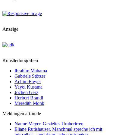
Anzeige
Künstlerbiografien
Ibrahim Mahama
Gabriele Stötzer
Achim Freyer
Yayoi Kusama
Jochen Gerz
Herbert Brandl
Meredith Monk
Meldungen art-in.de
Nanne Meyer. Gezieltes Umherirren
Eliane Rutishauser. Manchmal spreche ich mit
mir selbst – und dann lachen wir beide