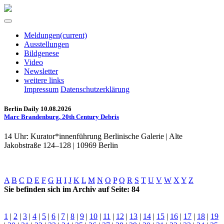
Meldungen
(current)
Ausstellungen
Bildgenese
Video
Newsletter
weitere links
Impressum
Datenschutzerklärung
Berlin Daily 10.08.2026
Marc Brandenburg. 20th Century Debris
14 Uhr: Kurator*innenführung Berlinische Galerie | Alte
Jakobstraße 124–128 | 10969 Berlin
A
B
C
D
E
F
G
H
I
J
K
L
M
N
O
P
Q
R
S
T
U
V
W
X
Y
Z
Sie befinden sich im Archiv auf Seite: 84
1
|
2
|
3
|
4
|
5
|
6
|
7
|
8
|
9
|
10
|
11
|
12
|
13
|
14
|
15
|
16
|
17
|
18
|
19