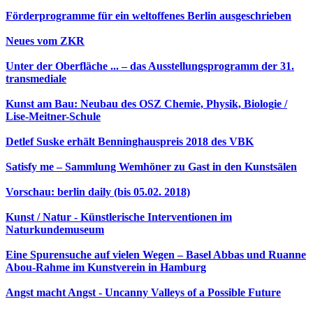
Förderprogramme für ein weltoffenes Berlin ausgeschrieben
Neues vom ZKR
Unter der Oberfläche ... – das Ausstellungsprogramm der 31.
transmediale
Kunst am Bau: Neubau des OSZ Chemie, Physik, Biologie /
Lise-Meitner-Schule
Detlef Suske erhält Benninghauspreis 2018 des VBK
Satisfy me – Sammlung Wemhöner zu Gast in den Kunstsälen
Vorschau: berlin daily (bis 05.02. 2018)
Kunst / Natur - Künstlerische Interventionen im
Naturkundemuseum
Eine Spurensuche auf vielen Wegen – Basel Abbas und Ruanne
Abou-Rahme im Kunstverein in Hamburg
Angst macht Angst - Uncanny Valleys of a Possible Future