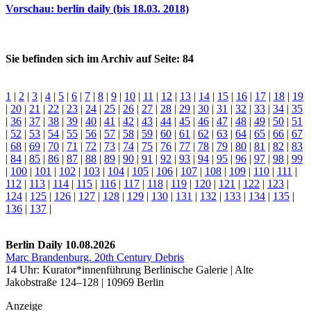
Vorschau: berlin daily (bis 18.03. 2018)
Sie befinden sich im Archiv auf Seite: 84
1
|
2
|
3
|
4
|
5
|
6
|
7
|
8
|
9
|
10
|
11
|
12
|
13
|
14
|
15
|
16
|
17
|
18
|
19
|
20
|
21
|
22
|
23
|
24
|
25
|
26
|
27
|
28
|
29
|
30
|
31
|
32
|
33
|
34
|
35
|
36
|
37
|
38
|
39
|
40
|
41
|
42
|
43
|
44
|
45
|
46
|
47
|
48
|
49
|
50
|
51
|
52
|
53
|
54
|
55
|
56
|
57
|
58
|
59
|
60
|
61
|
62
|
63
|
64
|
65
|
66
|
67
|
68
|
69
|
70
|
71
|
72
|
73
|
74
|
75
|
76
|
77
|
78
|
79
|
80
|
81
|
82
|
83
|
84
|
85
|
86
|
87
|
88
|
89
|
90
|
91
|
92
|
93
|
94
|
95
|
96
|
97
|
98
|
99
|
100
|
101
|
102
|
103
|
104
|
105
|
106
|
107
|
108
|
109
|
110
|
111
|
112
|
113
|
114
|
115
|
116
|
117
|
118
|
119
|
120
|
121
|
122
|
123
|
124
|
125
|
126
|
127
|
128
|
129
|
130
|
131
|
132
|
133
|
134
|
135
|
136
|
137
|
Berlin Daily 10.08.2026
Marc Brandenburg. 20th Century Debris
14 Uhr: Kurator*innenführung Berlinische Galerie | Alte
Jakobstraße 124–128 | 10969 Berlin
Anzeige