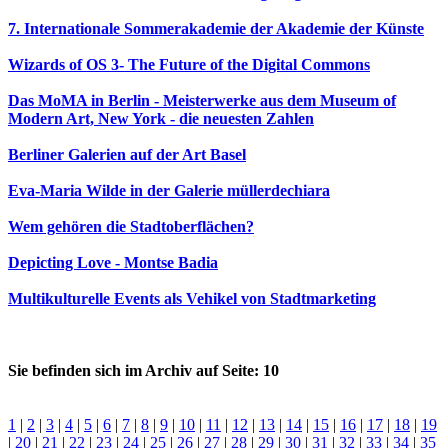
7. Internationale Sommerakademie der Akademie der Künste
Wizards of OS 3- The Future of the Digital Commons
Das MoMA in Berlin - Meisterwerke aus dem Museum of
Modern Art, New York - die neuesten Zahlen
Berliner Galerien auf der Art Basel
Eva-Maria Wilde in der Galerie müllerdechiara
Wem gehören die Stadtoberflächen?
Depicting Love - Montse Badia
Multikulturelle Events als Vehikel von Stadtmarketing
Sie befinden sich im Archiv auf Seite: 10
1
|
2
|
3
|
4
|
5
|
6
|
7
|
8
|
9
|
10
|
11
|
12
|
13
|
14
|
15
|
16
|
17
|
18
|
19
|
20
|
21
|
22
|
23
|
24
|
25
|
26
|
27
|
28
|
29
|
30
|
31
|
32
|
33
|
34
|
35