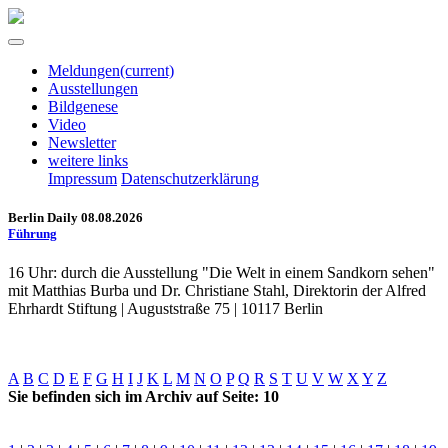
Meldungen
(current)
Ausstellungen
Bildgenese
Video
Newsletter
weitere links
Impressum
Datenschutzerklärung
Berlin Daily 08.08.2026
Führung
16 Uhr: durch die Ausstellung "Die Welt in einem Sandkorn sehen"
mit Matthias Burba und Dr. Christiane Stahl, Direktorin der Alfred
Ehrhardt Stiftung | Auguststraße 75 | 10117 Berlin
A
B
C
D
E
F
G
H
I
J
K
L
M
N
O
P
Q
R
S
T
U
V
W
X
Y
Z
Sie befinden sich im Archiv auf Seite: 10