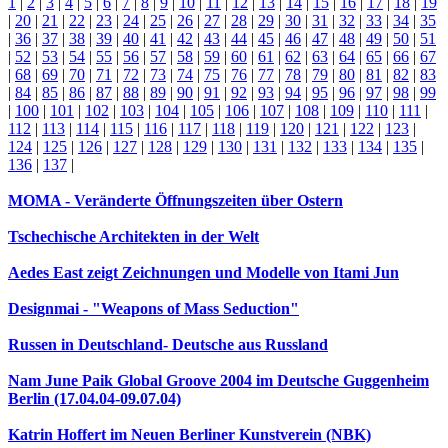
1
|
2
|
3
|
4
|
5
|
6
|
7
|
8
|
9
|
10
|
11
|
12
|
13
|
14
|
15
|
16
|
17
|
18
|
19
|
20
|
21
|
22
|
23
|
24
|
25
|
26
|
27
|
28
|
29
|
30
|
31
|
32
|
33
|
34
|
35
|
36
|
37
|
38
|
39
|
40
|
41
|
42
|
43
|
44
|
45
|
46
|
47
|
48
|
49
|
50
|
51
|
52
|
53
|
54
|
55
|
56
|
57
|
58
|
59
|
60
|
61
|
62
|
63
|
64
|
65
|
66
|
67
|
68
|
69
|
70
|
71
|
72
|
73
|
74
|
75
|
76
|
77
|
78
|
79
|
80
|
81
|
82
|
83
|
84
|
85
|
86
|
87
|
88
|
89
|
90
|
91
|
92
|
93
|
94
|
95
|
96
|
97
|
98
|
99
|
100
|
101
|
102
|
103
|
104
|
105
|
106
|
107
|
108
|
109
|
110
|
111
|
112
|
113
|
114
|
115
|
116
|
117
|
118
|
119
|
120
|
121
|
122
|
123
|
124
|
125
|
126
|
127
|
128
|
129
|
130
|
131
|
132
|
133
|
134
|
135
|
136
|
137
|
MOMA - Veränderte Öffnungszeiten über Ostern
Tschechische Architekten in der Welt
Aedes East zeigt Zeichnungen und Modelle von Itami Jun
Designmai - "Weapons of Mass Seduction"
Russen in Deutschland- Deutsche aus Russland
Nam June Paik Global Groove 2004 im Deutsche Guggenheim
Berlin (17.04.04-09.07.04)
Katrin Hoffert im Neuen Berliner Kunstverein (NBK)