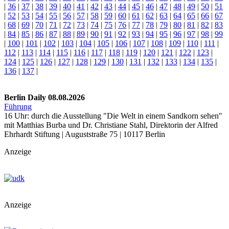
|
36
|
37
|
38
|
39
|
40
|
41
|
42
|
43
|
44
|
45
|
46
|
47
|
48
|
49
|
50
|
51
|
52
|
53
|
54
|
55
|
56
|
57
|
58
|
59
|
60
|
61
|
62
|
63
|
64
|
65
|
66
|
67
|
68
|
69
|
70
|
71
|
72
|
73
|
74
|
75
|
76
|
77
|
78
|
79
|
80
|
81
|
82
|
83
|
84
|
85
|
86
|
87
|
88
|
89
|
90
|
91
|
92
|
93
|
94
|
95
|
96
|
97
|
98
|
99
|
100
|
101
|
102
|
103
|
104
|
105
|
106
|
107
|
108
|
109
|
110
|
111
|
112
|
113
|
114
|
115
|
116
|
117
|
118
|
119
|
120
|
121
|
122
|
123
|
124
|
125
|
126
|
127
|
128
|
129
|
130
|
131
|
132
|
133
|
134
|
135
|
136
|
137
|
Berlin Daily 08.08.2026
Führung
16 Uhr: durch die Ausstellung "Die Welt in einem Sandkorn sehen"
mit Matthias Burba und Dr. Christiane Stahl, Direktorin der Alfred
Ehrhardt Stiftung | Auguststraße 75 | 10117 Berlin
Anzeige
Anzeige