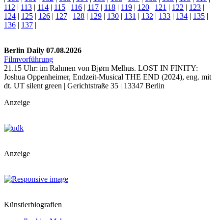
112
|
113
|
114
|
115
|
116
|
117
|
118
|
119
|
120
|
121
|
122
|
123
|
124
|
125
|
126
|
127
|
128
|
129
|
130
|
131
|
132
|
133
|
134
|
135
|
136
|
137
|
Berlin Daily 07.08.2026
Filmvorführung
21.15 Uhr: im Rahmen von Bjørn Melhus. LOST IN FINITY:
Joshua Oppenheimer, Endzeit-Musical THE END (2024), eng. mit
dt. UT silent green | Gerichtstraße 35 | 13347 Berlin
Anzeige
Anzeige
Künstlerbiografien