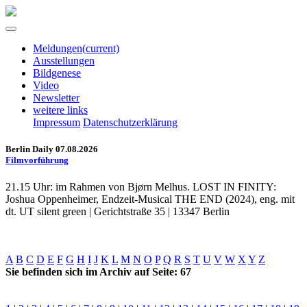
Meldungen
(current)
Ausstellungen
Bildgenese
Video
Newsletter
weitere links
Impressum
Datenschutzerklärung
Berlin Daily 07.08.2026
Filmvorführung
21.15 Uhr: im Rahmen von Bjørn Melhus. LOST IN FINITY:
Joshua Oppenheimer, Endzeit-Musical THE END (2024), eng. mit
dt. UT silent green | Gerichtstraße 35 | 13347 Berlin
A
B
C
D
E
F
G
H
I
J
K
L
M
N
O
P
Q
R
S
T
U
V
W
X
Y
Z
Sie befinden sich im Archiv auf Seite: 67