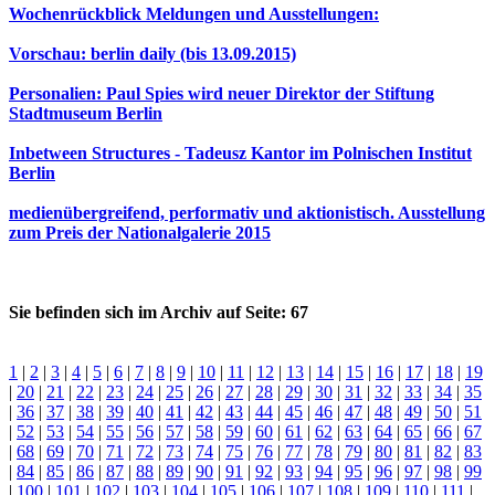
Wochenrückblick Meldungen und Ausstellungen:
Vorschau: berlin daily (bis 13.09.2015)
Personalien: Paul Spies wird neuer Direktor der Stiftung
Stadtmuseum Berlin
Inbetween Structures - Tadeusz Kantor im Polnischen Institut
Berlin
medienübergreifend, performativ und aktionistisch. Ausstellung
zum Preis der Nationalgalerie 2015
Sie befinden sich im Archiv auf Seite: 67
1
|
2
|
3
|
4
|
5
|
6
|
7
|
8
|
9
|
10
|
11
|
12
|
13
|
14
|
15
|
16
|
17
|
18
|
19
|
20
|
21
|
22
|
23
|
24
|
25
|
26
|
27
|
28
|
29
|
30
|
31
|
32
|
33
|
34
|
35
|
36
|
37
|
38
|
39
|
40
|
41
|
42
|
43
|
44
|
45
|
46
|
47
|
48
|
49
|
50
|
51
|
52
|
53
|
54
|
55
|
56
|
57
|
58
|
59
|
60
|
61
|
62
|
63
|
64
|
65
|
66
|
67
|
68
|
69
|
70
|
71
|
72
|
73
|
74
|
75
|
76
|
77
|
78
|
79
|
80
|
81
|
82
|
83
|
84
|
85
|
86
|
87
|
88
|
89
|
90
|
91
|
92
|
93
|
94
|
95
|
96
|
97
|
98
|
99
|
100
|
101
|
102
|
103
|
104
|
105
|
106
|
107
|
108
|
109
|
110
|
111
|