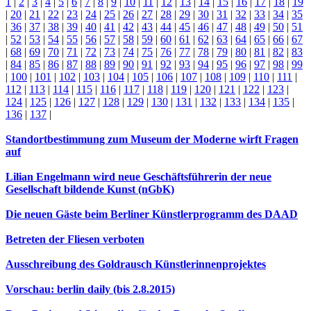
1
|
2
|
3
|
4
|
5
|
6
|
7
|
8
|
9
|
10
|
11
|
12
|
13
|
14
|
15
|
16
|
17
|
18
|
19
|
20
|
21
|
22
|
23
|
24
|
25
|
26
|
27
|
28
|
29
|
30
|
31
|
32
|
33
|
34
|
35
|
36
|
37
|
38
|
39
|
40
|
41
|
42
|
43
|
44
|
45
|
46
|
47
|
48
|
49
|
50
|
51
|
52
|
53
|
54
|
55
|
56
|
57
|
58
|
59
|
60
|
61
|
62
|
63
|
64
|
65
|
66
|
67
|
68
|
69
|
70
|
71
|
72
|
73
|
74
|
75
|
76
|
77
|
78
|
79
|
80
|
81
|
82
|
83
|
84
|
85
|
86
|
87
|
88
|
89
|
90
|
91
|
92
|
93
|
94
|
95
|
96
|
97
|
98
|
99
|
100
|
101
|
102
|
103
|
104
|
105
|
106
|
107
|
108
|
109
|
110
|
111
|
112
|
113
|
114
|
115
|
116
|
117
|
118
|
119
|
120
|
121
|
122
|
123
|
124
|
125
|
126
|
127
|
128
|
129
|
130
|
131
|
132
|
133
|
134
|
135
|
136
|
137
|
Standortbestimmung zum Museum der Moderne wirft Fragen
auf
Lilian Engelmann wird neue Geschäftsführerin der neue
Gesellschaft bildende Kunst (nGbK)
Die neuen Gäste beim Berliner Künstlerprogramm des DAAD
Betreten der Fliesen verboten
Ausschreibung des Goldrausch Künstlerinnenprojektes
Vorschau: berlin daily (bis 2.8.2015)